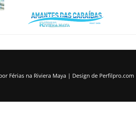
Férias Nas Ca
AMA
Só
D
CARA
 por
Férias na Riviera Maya
| Design de
Perfilpro.com